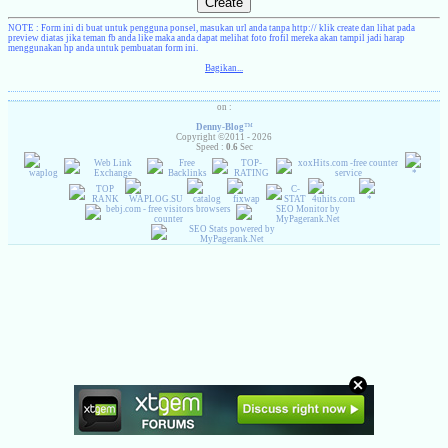
NOTE :
Form ini di buat untuk pengguna ponsel, masukan url anda tanpa http:// klik create dan lihat pada
preview diatas jika teman fb anda like maka anda dapat melihat foto frofil mereka akan tampil jadi harap
menggunakan hp anda untuk pembuatan form ini.
Bagikan...
on :
Denny-Blog
™
Copyright ©2011 - 2026
Speed :
0.6
Sec