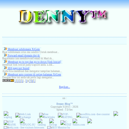
( 2 )
Membuat subdomain XtGem
Buat subdomain situs mu sendiri Untuk membuat...
Forward email domain dot tk
Bagaimana cara memforward email di Mail.tk...
( 2 )
Membuat go to top dan go to down [link loncat]
membuat link loncat pada wapsite anda. Link...
404 page not found
Anda bisa membuat dan mengatur tampilan halaman...
( 2 )
Membuat auto content di setiap halaman XtGem
Dengan fitur ini anda tak perlu lagi mengatur...
«
1
2
3
...
5
6
7
8
»
Bagikan...
on :
Denny-Blog
™
Copyright ©2011 - 2026
Speed :
7.3
Sec