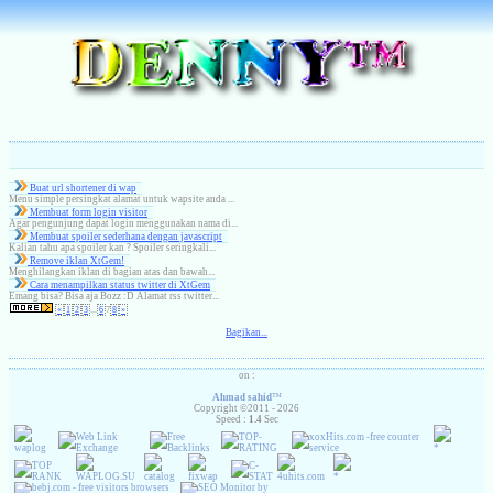
( 6 )
Buat url shortener di wap
Menu simple persingkat alamat untuk wapsite anda ...
Membuat form login visitor
Agar pengunjung dapat login menggunakan nama di...
( 12 )
Membuat spoiler sederhana dengan javascript
Kalian tahu apa spoiler kan ? Spoiler seringkali...
( 3 )
Remove iklan XtGem!
Menghilangkan iklan di bagian atas dan bawah...
( 5 )
Cara menampilkan status twitter di XtGem
Emang bisa? Bisa aja Bozz :D Alamat rss twitter...
«
1
2
3
...
6
7
8
»
Bagikan...
on :
Ahmad sahid
™
Copyright ©2011 - 2026
Speed :
1.4
Sec